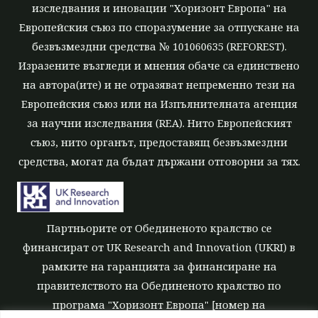
изследвания и иновации "Хоризонт Европа" на
Европейския съюз по споразумение за отпускане на
безвъзмездни средства № 101060635 (REFOREST).
Изразените възгледи и мнения обаче са единствено
на автора(ите) и не отразяват непременно тези на
Европейския съюз или на Изпълнителната агенция
за научни изследвания (REA). Нито Европейският
съюз, нито органът, предоставящ безвъзмездни
средства, могат да бъдат държани отговорни за тях.
Партньорите от Обединеното кралство се
финансират от UK Research and Innovation (UKRI) в
рамките на гаранцията за финансиране на
правителството на Обединеното кралство по
програма "Хоризонт Европа" [номер на