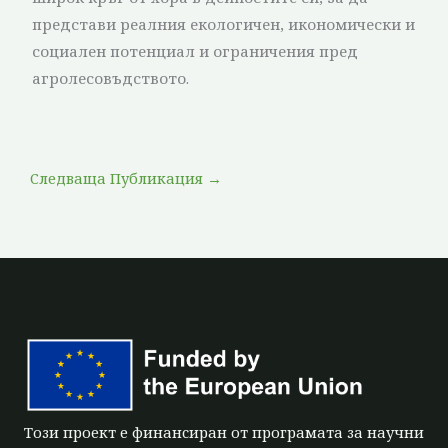
представи реалния екологичен, икономически и
социален потенциал и ограничения пред
агролесовъдството.
Следваща Публикация
→
Този проект е финансиран от програмата за научни