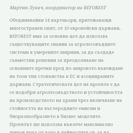
Мартин Лукач, координатор на REFOREST
Обединявайки 14 партньори, притежаващи
многостранен опит, от 10 европейски държави,
REFOREST има за основна цел да използва
съществуващите знания за агролесовъдните
системи в умерените ширини, за да създаде
съвместни решения за преодоляване на
основните пречки пред по-широкото въвеждане
на този тип стопанства в ЕС и асоциираните
държави. Стратегическата цел на проекта е да
се подобри агролесовъдството и устойчивостта
на производството на храни чрез включване на
стойността на въглеродните емисии и
биоразнообразието в бизнес моделите.
Проектът ще използва въвлече максимално
широк кръг от хора в дейностите си, за да