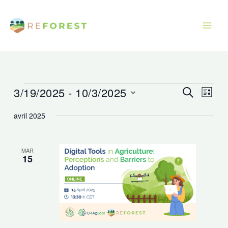
Aller
au
contenu
3/19/2025
 - 
10/3/2025
Évènements
Recherche
Navig
Recherche
Liste
et
de
Sélectionnez
avril 2025
navigation
vues
une
de
Évèn
date.
vues
MAR
15
Évènements