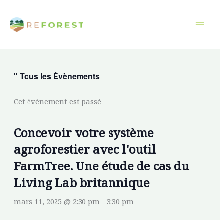
Aller
au
contenu
" Tous les Évènements
Cet évènement est passé
Concevoir votre système
agroforestier avec l'outil
FarmTree. Une étude de cas du
Living Lab britannique
mars 11, 2025 @ 2:30 pm
-
3:30 pm