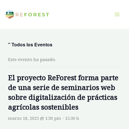
Ir
al
contenido
" Todos los Eventos
Este evento ha pasado.
El proyecto ReForest forma parte
de una serie de seminarios web
sobre digitalización de prácticas
agrícolas sostenibles
marzo 18, 2025 @ 1:30 pm
-
15.30 h