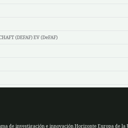
AFT (DEFAF) EV (DeFAF)
rama de investigación e innovación Horizonte Europa de la