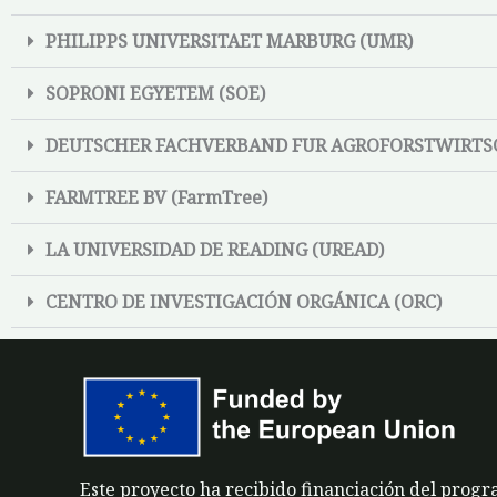
PHILIPPS UNIVERSITAET MARBURG (UMR)
SOPRONI EGYETEM (SOE)
DEUTSCHER FACHVERBAND FUR AGROFORSTWIRTSCH
FARMTREE BV (FarmTree)
LA UNIVERSIDAD DE READING (UREAD)
CENTRO DE INVESTIGACIÓN ORGÁNICA (ORC)
Este proyecto ha recibido financiación del prog