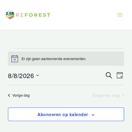
Overslaan
naar
inhoud
Evenementen
Er zijn geen aankomende evenementen.
in
Bericht
augustus
8/8/2026
Evenemente
Even
Zoek
8,
Dag
op
Navigatie
Uitzi
Selecteer
2026
zoeken
Navig
een
Volgende dag
Vorige dag
en
datum.
weergeven
Abonneren op kalender