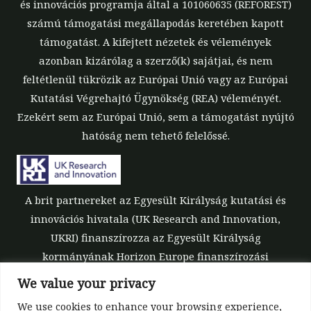
és innovációs programja által a 101060635 (REFOREST)
számú támogatási megállapodás keretében kapott
támogatást. A kifejtett nézetek és vélemények
azonban kizárólag a szerző(k) sajátjai, és nem
feltétlenül tükrözik az Európai Unió vagy az Európai
Kutatási Végrehajtó Ügynökség (REA) véleményét.
Ezekért sem az Európai Unió, sem a támogatást nyújtó
hatóság nem tehető felelőssé.
A brit partnereket az Egyesült Királyság kutatási és
innovációs hivatala (UK Research and Innovation,
UKRI) finanszírozza az Egyesült Királyság
kormányának Horizon Europe finanszírozási
garanciája keretében [támogatási szám: 10039700].
We value your privacy
We use cookies to enhance your browsing experience,