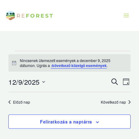
Ugrás
a
tartalomra
Események
Nincsenek ütemezett események a december 9, 2025
for
Értesítés
dátumon. Ugrás a
:következő közelgő események
.
december
9,
12/9/2025
Események
Esem
Keresett
Nap
kifejezés
2025
keresése
nézet
Dátum
és
navig
kiválasztása.
Előző nap
Következő nap
nézet
választás
Feliratkozás a naptárra