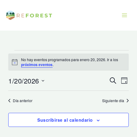
Ir
al
contenido
Eventos
No hay eventos programados para enero 20, 2026. Ir a los
para
Aviso
próximos eventos
.
enero
20,
1/20/2026
Navegación
Naveg
Buscar
Día
2026
de
de
Seleccionar
búsqueda
vistas
fecha.
Día anterior
Siguiente día
y
de
vistas
Event
Suscribirse al calendario
de
Eventos