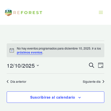
Ir
al
contenido
Eventos
No hay eventos programados para diciembre 10, 2025. Ir a los
para
Aviso
próximos eventos
.
diciembre
10,
12/10/2025
Navegación
Naveg
Buscar
Día
2025
de
de
Seleccionar
búsqueda
vistas
fecha.
Día anterior
Siguiente día
y
de
vistas
Event
Suscribirse al calendario
de
Eventos