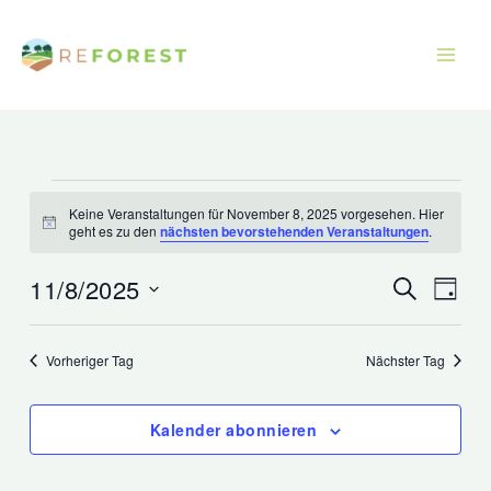
Zum
Inhalt
springen
Veranstaltungen
Keine Veranstaltungen für November 8, 2025 vorgesehen. Hier
für
Hinweis
geht es zu den
nächsten bevorstehenden Veranstaltungen
.
November
8,
11/8/2025
Veranstaltu
Veran
Suche
Tag
2025
Suche
Ansic
Datum
und
Navig
wählen.
Vorheriger Tag
Nächster Tag
Ansichten,
Navigation
Kalender abonnieren