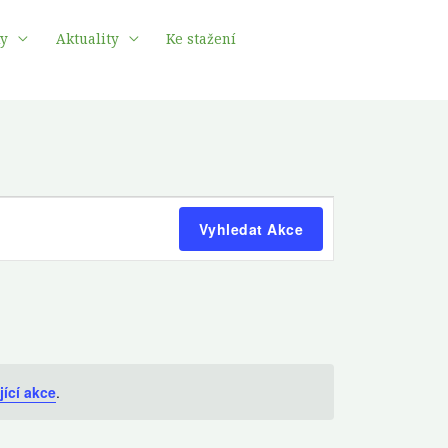
ky
Aktuality
Ke stažení
Navigace
Vyhledat Akce
pro
zobrazení
Akce
jící akce
.