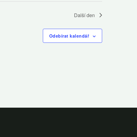
Další den
Odebírat kalendář