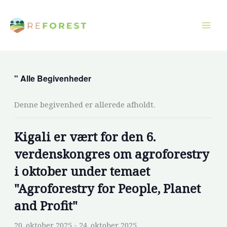
Gå
til
indholdet
" Alle Begivenheder
Denne begivenhed er allerede afholdt.
Kigali er vært for den 6.
verdenskongres om agroforestry
i oktober under temaet
"Agroforestry for People, Planet
and Profit"
20. oktober 2025
-
24. oktober 2025